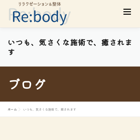
コ
メニュ
ン
テ
ン
ツ
当店について
初めての方へ
いつも、気さくな施術で、癒されま
へ
す
ス
サービスメニュー
スタッフ紹介
キ
ッ
ブログ
プ
お客様の声
アクセス
ブログ
ホーム
いつも、気さくな施術で、癒されます