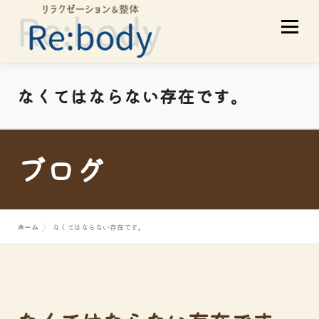
コ
メニュ
ン
テ
ン
ツ
当店について
初めての方へ
なくてはならない存在です。
へ
ス
サービスメニュー
スタッフ紹介
キ
ブログ
ッ
プ
お客様の声
アクセス
ブログ
ホーム
なくてはならない存在です。