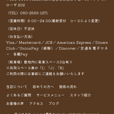
ローザ 202
（TEL）080-2563-1271
（営業時間）8:00～24:00(最終受付 コースにより変更）
（定休日）不定休
（お支払い方法）
Visa／Mastercard／JCB／American Express／Diners
Club／UnionPay（銀聯）／Discover／交通系電子マネ
ー 各種Pay
（駐車場）敷地内に駐車スペース3台有り
※共同スペース奥の「I」「J」「K」
ご利用の際には事前にご連絡をお願いいたします
当店について
初めての方へ
施術の流れ
よくあるご質問
サービスメニュー
スタッフ紹介
お客様の声
アクセス
ブログ
© リラクゼーション＆整体 Re:body. All Rights Reserved.