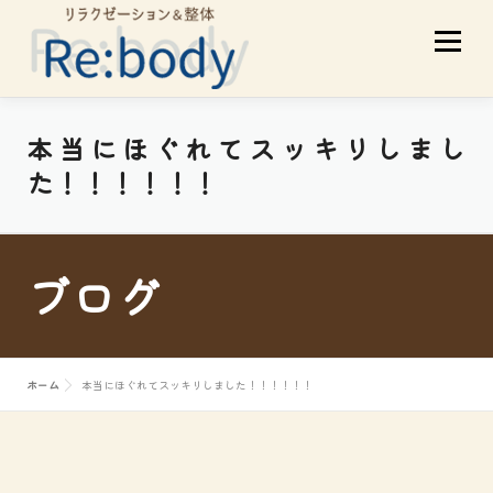
コ
メニュ
ン
テ
ン
ツ
当店について
初めての方へ
本当にほぐれてスッキリしまし
へ
た！！！！！！
ス
サービスメニュー
スタッフ紹介
キ
ッ
ブログ
プ
お客様の声
アクセス
ブログ
ホーム
本当にほぐれてスッキリしました！！！！！！