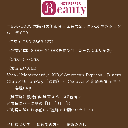
〒558-0003 大阪府大阪市住吉区長居２丁目7−14 マンション
ローザ 202
（TEL）080-2563-1271
（営業時間）8:00～24:00(最終受付 コースにより変更）
（定休日）不定休
（お支払い方法）
Visa／Mastercard／JCB／American Express／Diners
Club／UnionPay（銀聯）／Discover／交通系電子マネ
ー 各種Pay
（駐車場）敷地内に駐車スペース3台有り
※共同スペース奥の「I」「J」「K」
ご利用の際には事前にご連絡をお願いいたします
当店について
初めての方へ
施術の流れ