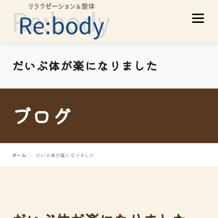
コ
メニュ
ン
テ
ン
ツ
当店について
初めての方へ
だいぶ体が楽になりました
へ
ス
サービスメニュー
スタッフ紹介
キ
ブログ
ッ
プ
お客様の声
アクセス
ブログ
ホーム
だいぶ体が楽になりました