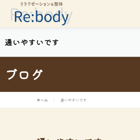
コ
ン
テ
ン
ツ
通いやすいです
へ
ス
キ
ブログ
ッ
プ
ホーム
通いやすいです