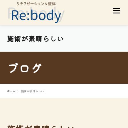
コ
メニュ
ン
テ
ン
ツ
当店について
初めての方へ
施術が素晴らしい
へ
ス
サービスメニュー
スタッフ紹介
キ
ブログ
ッ
プ
お客様の声
アクセス
ブログ
ホーム
施術が素晴らしい