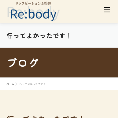
コ
メニュ
ン
テ
ン
ツ
当店について
初めての方へ
行ってよかったです！
へ
ス
サービスメニュー
スタッフ紹介
キ
ブログ
ッ
プ
お客様の声
アクセス
ブログ
ホーム
行ってよかったです！