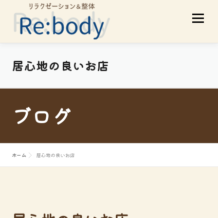
コ
メニュ
ン
テ
ン
ツ
当店について
初めての方へ
居心地の良いお店
へ
ス
サービスメニュー
スタッフ紹介
キ
ブログ
ッ
プ
お客様の声
アクセス
ブログ
ホーム
居心地の良いお店