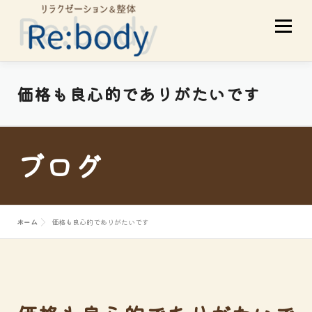
コ
メニュ
ン
テ
ン
ツ
当店について
初めての方へ
価格も良心的でありがたいです
へ
ス
サービスメニュー
スタッフ紹介
キ
ブログ
ッ
プ
お客様の声
アクセス
ブログ
ホーム
価格も良心的でありがたいです