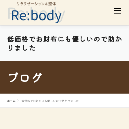
コ
メニュ
ン
テ
ン
ツ
当店について
初めての方へ
低価格でお財布にも優しいので助か
へ
りました
ス
サービスメニュー
スタッフ紹介
キ
ッ
ブログ
プ
お客様の声
アクセス
ブログ
ホーム
低価格でお財布にも優しいので助かりました