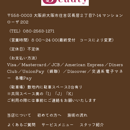
〒558-0003 大阪府大阪市住吉区長居２丁目7−14 マンション
ローザ 202
（TEL）080-2563-1271
（営業時間）8:00～24:00(最終受付 コースにより変更）
（定休日）不定休
（お支払い方法）
Visa／Mastercard／JCB／American Express／Diners
Club／UnionPay（銀聯）／Discover／交通系電子マネ
ー 各種Pay
（駐車場）敷地内に駐車スペース3台有り
※共同スペース奥の「I」「J」「K」
ご利用の際には事前にご連絡をお願いいたします
当店について
初めての方へ
施術の流れ
よくあるご質問
サービスメニュー
スタッフ紹介