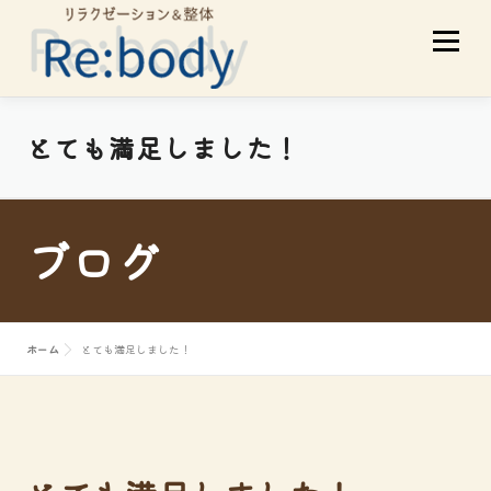
コ
メニュ
ン
テ
ン
ツ
当店について
初めての方へ
とても満足しました！
へ
ス
サービスメニュー
スタッフ紹介
キ
ブログ
ッ
プ
お客様の声
アクセス
ブログ
ホーム
とても満足しました！