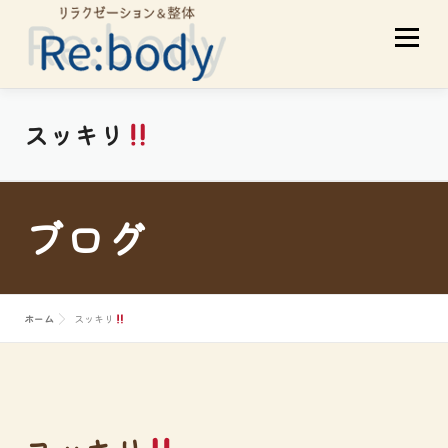
コ
メニュ
ン
テ
ン
ツ
当店について
初めての方へ
スッキリ
へ
ス
サービスメニュー
スタッフ紹介
キ
ブログ
ッ
プ
お客様の声
アクセス
ブログ
ホーム
スッキリ