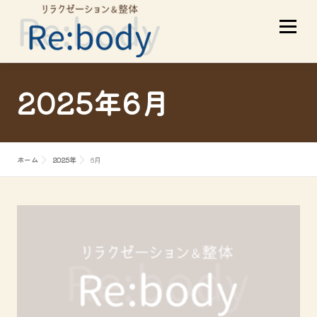
コ
メニュ
ン
テ
ン
ツ
当店について
初めての方へ
2025年6月
へ
ス
サービスメニュー
スタッフ紹介
キ
ホーム
2025年
6月
ッ
プ
お客様の声
アクセス
ブログ