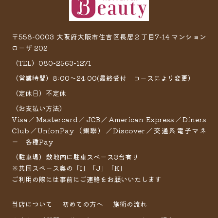
〒558-0003 大阪府大阪市住吉区長居２丁目7−14 マンション
ローザ 202
（TEL）080-2563-1271
（営業時間）8:00～24:00(最終受付 コースにより変更）
（定休日）不定休
（お支払い方法）
Visa／Mastercard／JCB／American Express／Diners
Club／UnionPay（銀聯）／Discover／交通系電子マネ
ー 各種Pay
（駐車場）敷地内に駐車スペース3台有り
※共同スペース奥の「I」「J」「K」
ご利用の際には事前にご連絡をお願いいたします
当店について
初めての方へ
施術の流れ