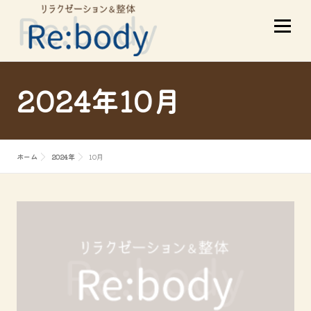
コ
メニュ
ン
テ
ン
ツ
当店について
初めての方へ
2024年10月
へ
ス
サービスメニュー
スタッフ紹介
キ
ホーム
2024年
10月
ッ
プ
お客様の声
アクセス
ブログ