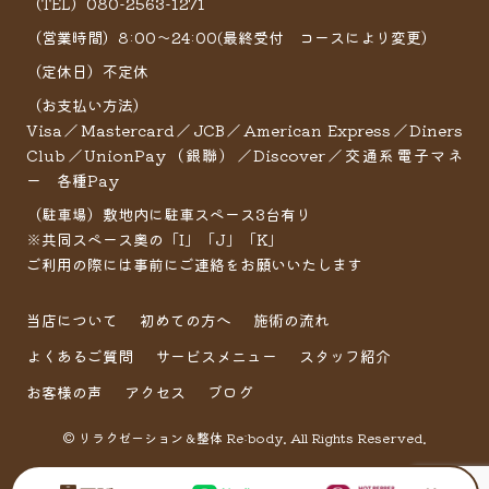
（TEL）080-2563-1271
（営業時間）8:00～24:00(最終受付 コースにより変更）
（定休日）不定休
（お支払い方法）
Visa／Mastercard／JCB／American Express／Diners
Club／UnionPay（銀聯）／Discover／交通系電子マネ
ー 各種Pay
（駐車場）敷地内に駐車スペース3台有り
※共同スペース奥の「I」「J」「K」
ご利用の際には事前にご連絡をお願いいたします
当店について
初めての方へ
施術の流れ
よくあるご質問
サービスメニュー
スタッフ紹介
お客様の声
アクセス
ブログ
© リラクゼーション＆整体 Re:body. All Rights Reserved.