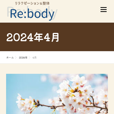
コ
メニュ
ン
テ
ン
ツ
当店について
初めての方へ
2024年4月
へ
ス
サービスメニュー
スタッフ紹介
キ
ホーム
2024年
4月
ッ
プ
お客様の声
アクセス
ブログ